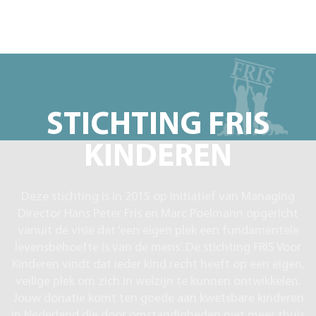
STICHTING FRIS
KINDEREN
Deze stichting is in 2015 op initiatief van Managing
Director Hans Peter Fris en Marc Poelmann opgericht
vanuit de visie dat ‘een eigen plek een fundamentele
levensbehoefte is van de mens’. De stichting FRIS Voor
Kinderen vindt dat ieder kind recht heeft op een eigen,
veilige plek om zich in welzijn te kunnen ontwikkelen.
Jouw donatie komt ten goede aan kwetsbare kinderen
in Nederland die door omstandigheden niet meer thuis