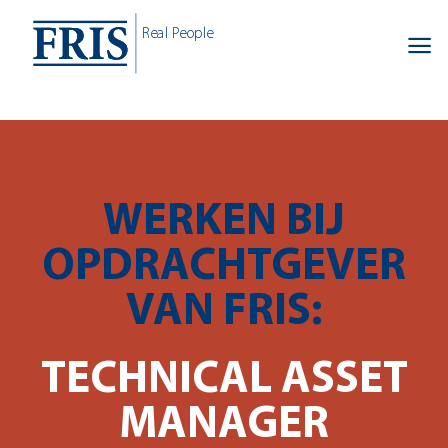
Skip
Real People
to
content
WERKEN BIJ
OPDRACHTGEVER
VAN FRIS:
TECHNICAL ASSET
MANAGER