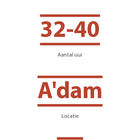
32-40
Aantal uur
A'dam
Locatie