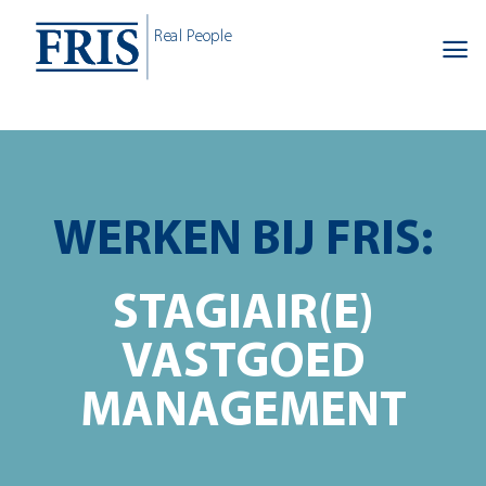
Skip
Real People
to
content
WERKEN BIJ FRIS:
STAGIAIR(E)
VASTGOED
MANAGEMENT