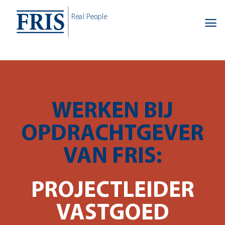
Skip
Real People
to
content
WERKEN BIJ
OPDRACHTGEVER
VAN FRIS:
PROJECTLEIDER
VASTGOED