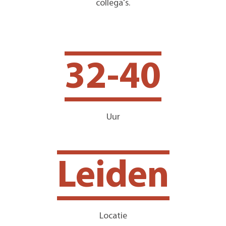
collega's.
32-40
Uur
Leiden
Locatie