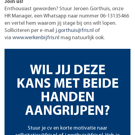
Join us!
Enthousiast geworden? Stuur Jeroen Gorthuis, onze
HR Manager, een Whatsapp naar nummer 06-13135466
en vertel hem waarom jij stage bij ons wilt lopen.
Solliciteren per e-mail
j.gorthuis@fris.nl
of
via
www.werkenbijfris.nl
mag natuurlijk ook.
WIL JIJ DEZE
KANS MET BEIDE
HANDEN
AANGRIJPEN?
Stuur je cv en korte motivatie naar