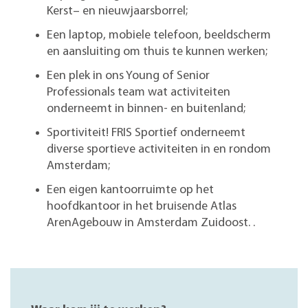
Kerst
– en nieuwjaars
borrel;
E
en
laptop
,
mobiele telefoon
, beeldscherm
en aansluiting om thuis te kunnen werken
;
E
en
plek in ons Young
of Senior
Professionals team wat activiteiten
onderneemt in binnen- en buitenland;
S
portiviteit
! FRIS Sportief onderneemt
diverse sportieve activiteiten in
en rondom
Amsterdam;
E
en
eigen kantoorruimte op het
hoofdkantoor
in het
bruisende Atlas
ArenA
gebouw in Amsterdam Zuidoost
.
.