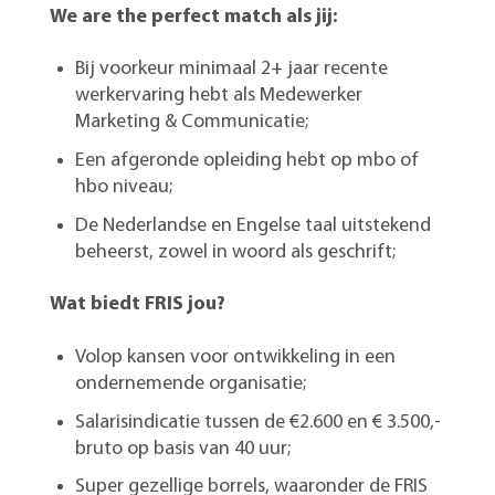
We are the perfect match als jij:
Bij voorkeur
minimaal
2+
jaar
recente
werkervaring
hebt
als
Medewerker
Marketing & Communicatie;
E
en
afgeronde
opleiding
hebt
op
mbo
of
hbo niveau
;
D
e
Nederlandse
en Engelse
taal uitstekend
beheerst
, zowel in woord als geschrift
;
Wat biedt FRIS jou?
V
olop kansen voor ontwikkeling in een
ondernemende organisatie;
Salarisindicatie tussen de €2.600 en €
3.
5
00,-
bruto op basis van 40 uur;
S
uper
gezellige borrels, waaronder de FRIS