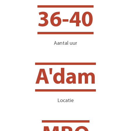
36-40
Aantal uur
A'dam
Locatie