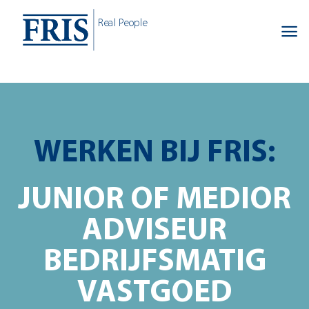
Skip
Real People
to
content
WERKEN BIJ FRIS:
JUNIOR OF MEDIOR
ADVISEUR
BEDRIJFSMATIG
VASTGOED