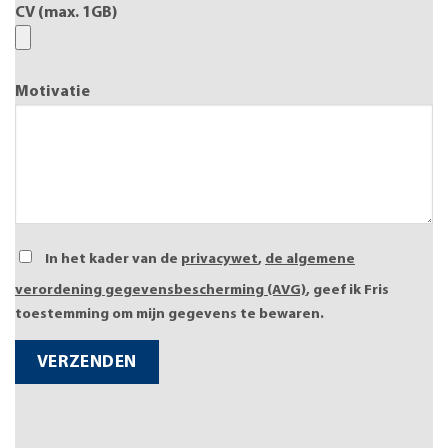
CV (max. 1GB)
Motivatie
In het kader van de
privacywet
,
de algemene
verordening gegevensbescherming (AVG)
, geef ik Fris
toestemming om mijn gegevens te bewaren.