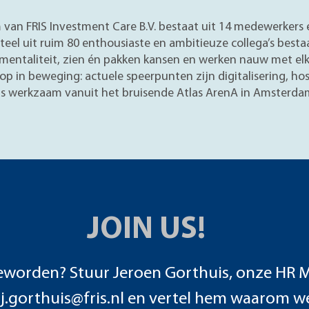
 van FRIS Investment Care B.V. bestaat uit 14 medewerkers 
el uit ruim 80 enthousiaste en ambitieuze collega’s besta
ntaliteit, zien én pakken kansen en werken nauw met el
lop in beweging: actuele speerpunten zijn digitalisering, hos
is werkzaam vanuit het bruisende Atlas ArenA in Amsterda
JOIN US!
eworden? Stuur Jeroen Gorthuis, onze HR 
r
j.gorthuis@fris.nl
en vertel hem waarom we