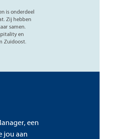
en is onderdeel
at. Zij hebben
kaar samen.
pitality en
m Zuidoost.
Manager, een
 jou aan