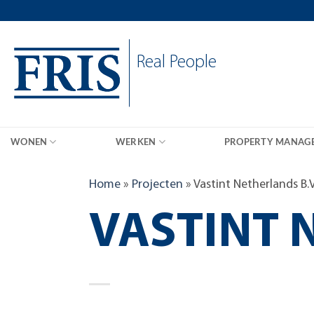
Skip
to
content
Real People
WONEN
WERKEN
PROPERTY MANAG
Home
»
Projecten
»
Vastint Netherlands B.V
VASTINT 