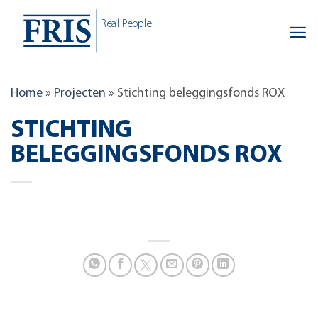
Skip
Real People
to
content
Home
»
Projecten
»
Stichting beleggingsfonds ROX
STICHTING
BELEGGINGSFONDS ROX