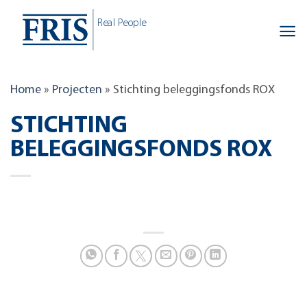
Skip
Real People
to
content
Home
»
Projecten
»
Stichting beleggingsfonds ROX
STICHTING
BELEGGINGSFONDS ROX