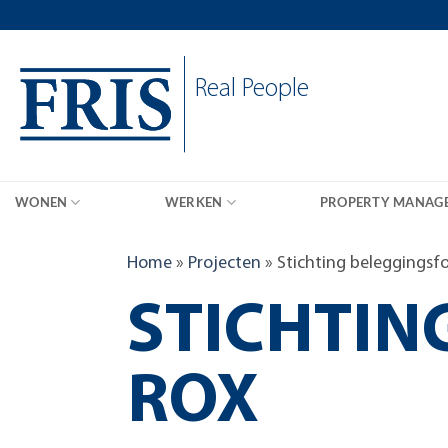
Skip
to
content
Real People
WONEN
WERKEN
PROPERTY MANAG
Home
»
Projecten
»
Stichting beleggingsf
STICHTIN
ROX