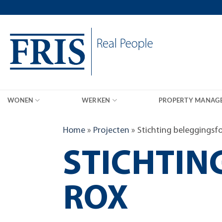
Skip
to
content
Real People
WONEN
WERKEN
PROPERTY MANAG
Home
»
Projecten
»
Stichting beleggingsf
STICHTIN
ROX