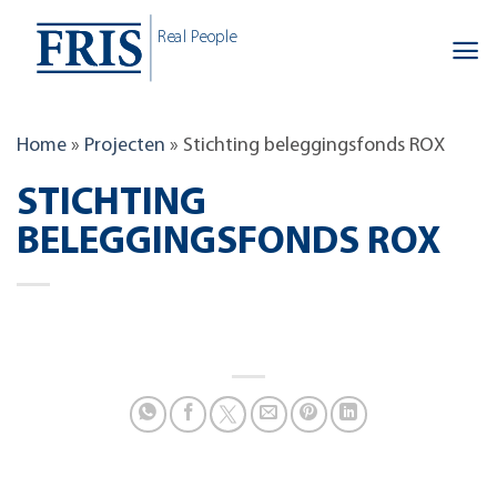
Skip
Real People
to
content
Home
»
Projecten
»
Stichting beleggingsfonds ROX
STICHTING
BELEGGINGSFONDS ROX