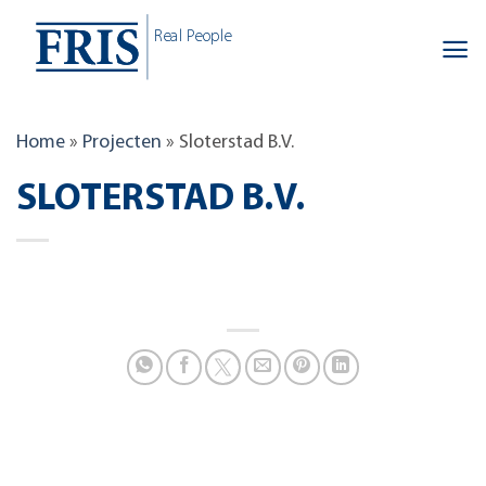
Skip
Real People
to
content
Home
»
Projecten
»
Sloterstad B.V.
SLOTERSTAD B.V.