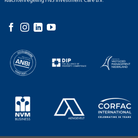
Klachtenregeling FRIS Investment Care B.V.