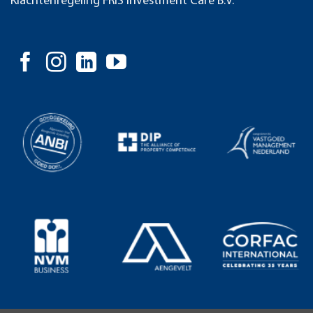
Klachtenregeling FRIS Investment Care B.V.