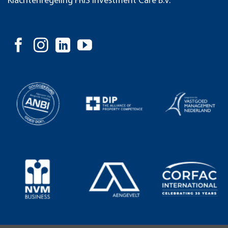
Klachtenregeling FRIS Investment Care B.V.