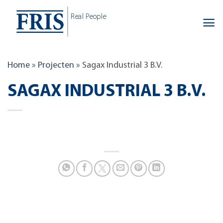
Skip
Real People
to
content
Home
»
Projecten
»
Sagax Industrial 3 B.V.
SAGAX INDUSTRIAL 3 B.V.