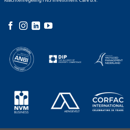
Klachtenregeling FRIS Investment Care B.V.