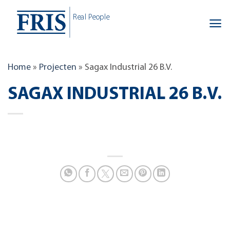
Skip
Real People
to
content
Home
»
Projecten
»
Sagax Industrial 26 B.V.
SAGAX INDUSTRIAL 26 B.V.