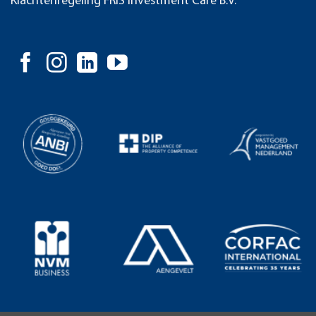
Klachtenregeling FRIS Investment Care B.V.