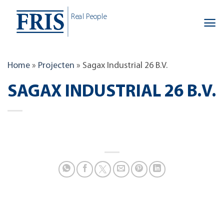
Skip
Real People
to
content
Home
»
Projecten
»
Sagax Industrial 26 B.V.
SAGAX INDUSTRIAL 26 B.V.