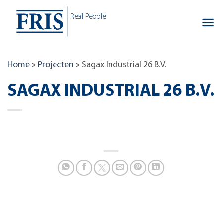
Skip
Real People
to
content
Home
»
Projecten
»
Sagax Industrial 26 B.V.
SAGAX INDUSTRIAL 26 B.V.