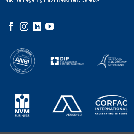
Klachtenregeling FRIS Investment Care B.V.