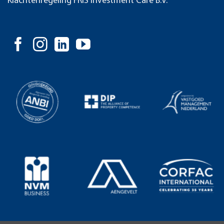
Klachtenregeling FRIS Investment Care B.V.