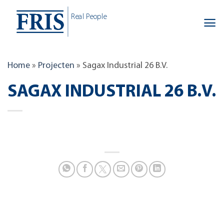
Skip
Real People
to
content
Home
»
Projecten
»
Sagax Industrial 26 B.V.
SAGAX INDUSTRIAL 26 B.V.