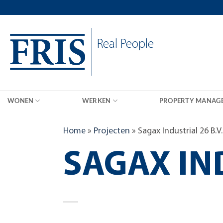
Skip
to
content
Real People
WONEN
WERKEN
PROPERTY MANAG
Home
»
Projecten
»
Sagax Industrial 26 B.V.
SAGAX IND