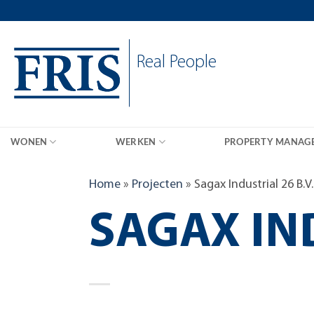
Skip
to
content
Real People
WONEN
WERKEN
PROPERTY MANAG
Home
»
Projecten
»
Sagax Industrial 26 B.V.
SAGAX IND