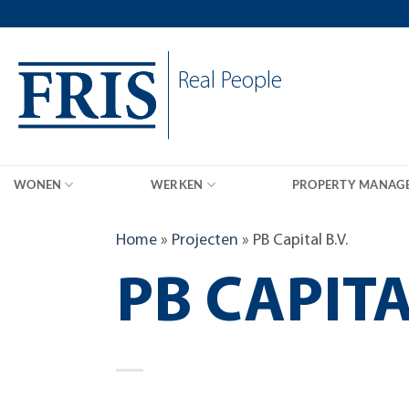
Skip
to
content
Real People
WONEN
WERKEN
PROPERTY MANAG
Home
»
Projecten
»
PB Capital B.V.
PB CAPITA