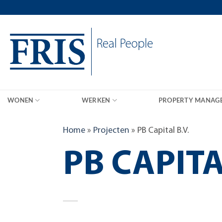
Skip
to
content
Real People
WONEN
WERKEN
PROPERTY MANAG
Home
»
Projecten
»
PB Capital B.V.
PB CAPITA