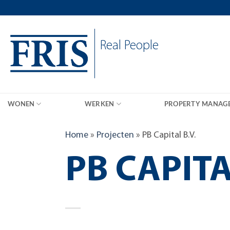
Skip
to
content
Real People
WONEN
WERKEN
PROPERTY MANAG
Home
»
Projecten
»
PB Capital B.V.
PB CAPITA