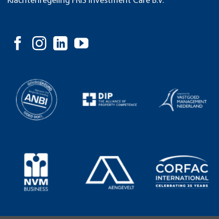
Klachtenregeling FRIS Investment Care B.V.