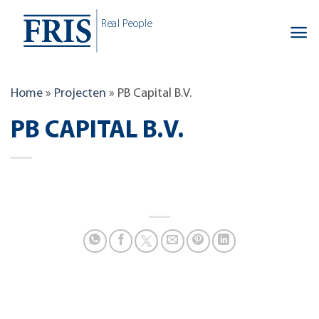
Skip
Real People
to
content
Home
»
Projecten
»
PB Capital B.V.
PB CAPITAL B.V.