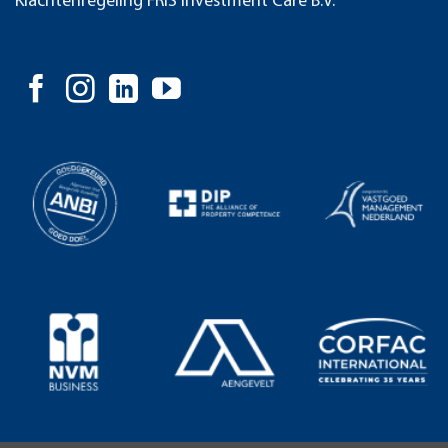
Klachtenregeling FRIS Investment Care B.V.