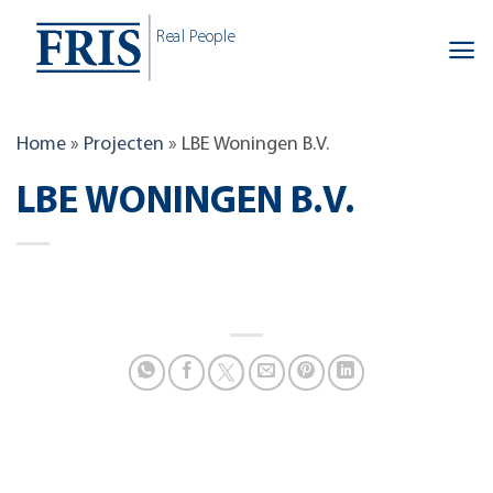
Skip
Real People
to
content
Home
»
Projecten
»
LBE Woningen B.V.
LBE WONINGEN B.V.