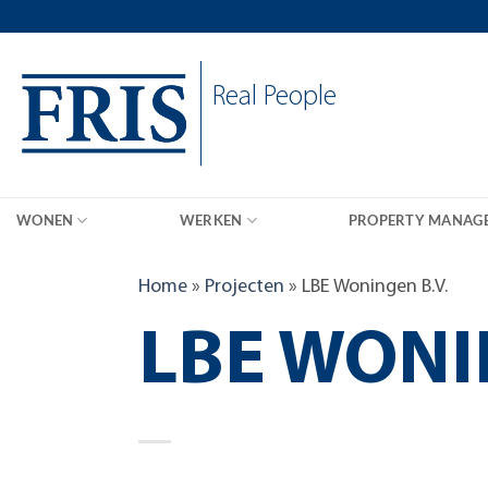
Skip
to
content
Real People
WONEN
WERKEN
PROPERTY MANAG
Home
»
Projecten
»
LBE Woningen B.V.
LBE WONI