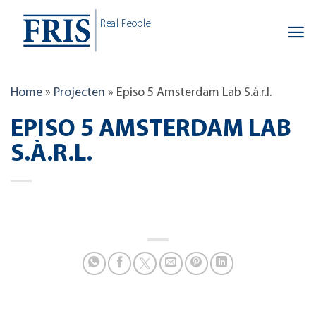
Skip
Real People
to
content
Home
»
Projecten
»
Episo 5 Amsterdam Lab S.à.r.l.
EPISO 5 AMSTERDAM LAB
S.À.R.L.