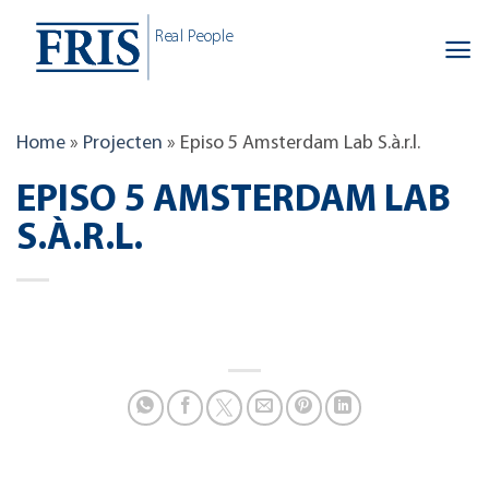
Skip
Real People
to
content
Home
»
Projecten
»
Episo 5 Amsterdam Lab S.à.r.l.
EPISO 5 AMSTERDAM LAB
S.À.R.L.