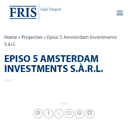
Skip
Real People
to
content
Home
»
Projecten
»
Episo 5 Amsterdam Investments
S.à.r.l.
EPISO 5 AMSTERDAM
INVESTMENTS S.À.R.L.