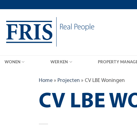
Skip
to
content
Real People
WONEN
WERKEN
PROPERTY MANAG
Home
»
Projecten
»
CV LBE Woningen
CV LBE W