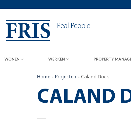
Skip
to
content
Real People
WONEN
WERKEN
PROPERTY MANAG
Home
»
Projecten
»
Caland Dock
CALAND 