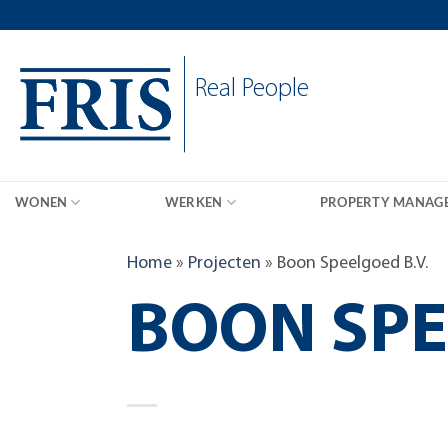
Skip
to
content
Real People
WONEN
WERKEN
PROPERTY MANAG
Home
»
Projecten
»
Boon Speelgoed B.V.
BOON SPE