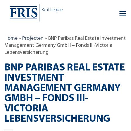
Skip
Real People
to
content
Home
»
Projecten
»
BNP Paribas Real Estate Investment
Management Germany GmbH – Fonds III-Victoria
Lebensversicherung
BNP PARIBAS REAL ESTATE
INVESTMENT
MANAGEMENT GERMANY
GMBH – FONDS III-
VICTORIA
LEBENSVERSICHERUNG