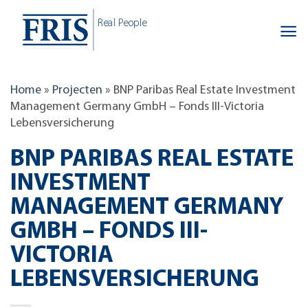
Skip
Real People
to
content
Home
»
Projecten
»
BNP Paribas Real Estate Investment
Management Germany GmbH – Fonds III-Victoria
Lebensversicherung
BNP PARIBAS REAL ESTATE
INVESTMENT
MANAGEMENT GERMANY
GMBH – FONDS III-
VICTORIA
LEBENSVERSICHERUNG