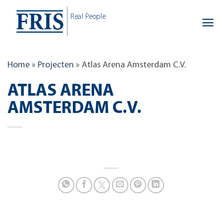
Skip
Real People
to
content
Home
»
Projecten
»
Atlas Arena Amsterdam C.V.
ATLAS ARENA
AMSTERDAM C.V.