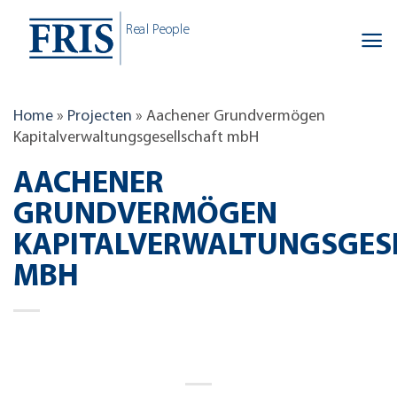
Skip
Real People
to
content
Home
»
Projecten
»
Aachener Grundvermögen
Kapitalverwaltungsgesellschaft mbH
AACHENER
GRUNDVERMÖGEN
KAPITALVERWALTUNGSGES
MBH