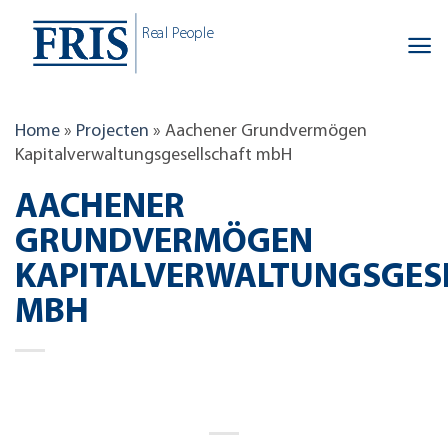
Skip
Real People
to
content
Home
»
Projecten
»
Aachener Grundvermögen
Kapitalverwaltungsgesellschaft mbH
AACHENER
GRUNDVERMÖGEN
KAPITALVERWALTUNGSGES
MBH