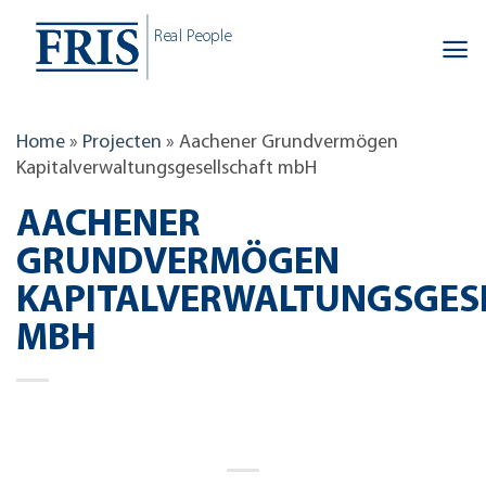
Skip
Real People
to
content
Home
»
Projecten
»
Aachener Grundvermögen
Kapitalverwaltungsgesellschaft mbH
AACHENER
GRUNDVERMÖGEN
KAPITALVERWALTUNGSGES
MBH