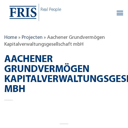
Skip
Real People
to
content
Home
»
Projecten
»
Aachener Grundvermögen
Kapitalverwaltungsgesellschaft mbH
AACHENER
GRUNDVERMÖGEN
KAPITALVERWALTUNGSGES
MBH