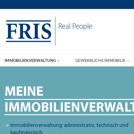
Skip
to
content
Real People
IMMOBILIENVERWALTUNG
GEWERBLICHE IMMOBILIE
MEINE
IMMOBILIENVERWAL
Immobilienverwaltung: administrativ, technisch und
kaufmännisch